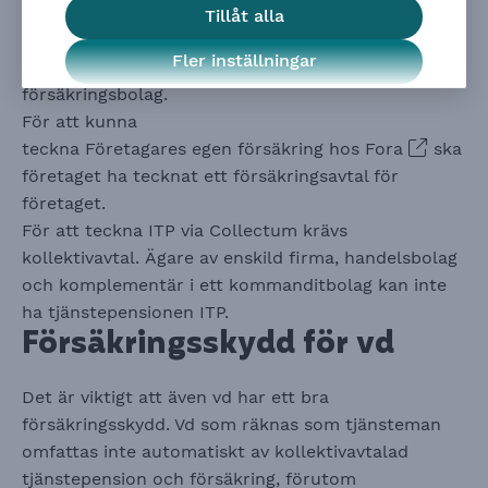
väljer du vilka försäkringar som ska ingå, så kallade
Tillåt alla
tilläggsförsäkringar.
Fler inställningar
Teckna individuella försäkringar hos valfria
f
örsäkringsbolag.
För att kunna
teckna Företagares egen försäkring hos Fora
ska
företaget ha tecknat ett försäkringsavtal för
företaget.
För att teckna ITP via Collectum krävs
kollektivavtal.
Ägare av enskild firma,
handelsbolag
och komplementär i ett kommanditbolag kan inte
ha tjänstepensionen ITP.
Försäkringsskydd för vd
Det är viktigt att även vd har ett bra
försäkringsskydd. Vd som räknas som tjänsteman
omfattas inte automatiskt av kollektivavtalad
tjänstepension och försäkring, förutom