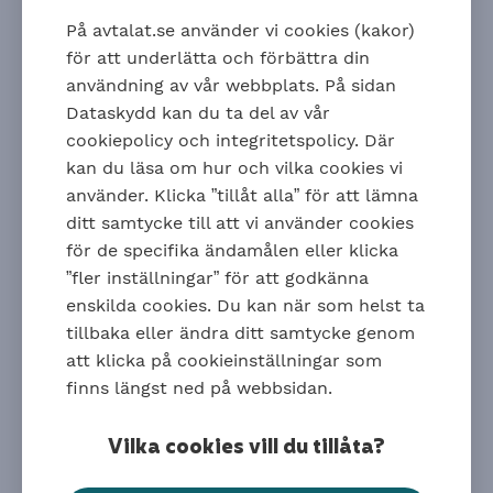
tillsammans med make, maka, barn och föräldrar
På avtalat.se använder vi cookies (kakor)
äger minst en tredjedel av aktierna.
för att underlätta och förbättra din
Försäkringsskydd för
användning av vår webbplats. På sidan
företagare
Dataskydd kan du ta del av vår
cookiepolicy och integritetspolicy. Där
kan du läsa om hur och vilka cookies vi
Företagare omfattas inte automatiskt av
använder. Klicka ”tillåt alla” för att lämna
kollektivavtalad tjänstepension och försäkring,
ditt samtycke till att vi använder cookies
förutom Trygghetsförsäkring vid arbetsskada (
TFA
).
för de specifika ändamålen eller klicka
Det är viktigt att se till att
även företagaren har ett
”fler inställningar” för att godkänna
bra försäkringsskydd.
enskilda cookies. Du kan när som helst ta
Det finns olika alternativ för att ordna
tillbaka eller ändra ditt samtycke genom
försäkringsskyddet:
att klicka på cookieinställningar som
Teckna kollektivavtalad tjänstepension och
finns längst ned på webbsidan.
försäkringar, ITP via Collectum och försäkringar via
Fora. Företagare kan inte omfattas av
Vilka cookies vill du tillåta?
Omställnings- och kompetensstöd via TRR.
Teckna F
öretagarens
egen försäkring hos Fora. Här