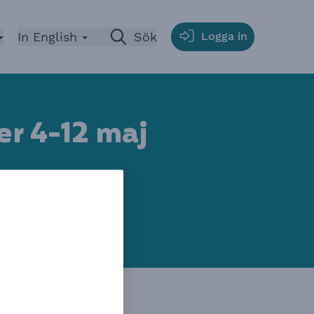
In English
Öppna
Sök
Logga in
er 4-12 ma
j
ing som innebär
. Observera att
 tiden.