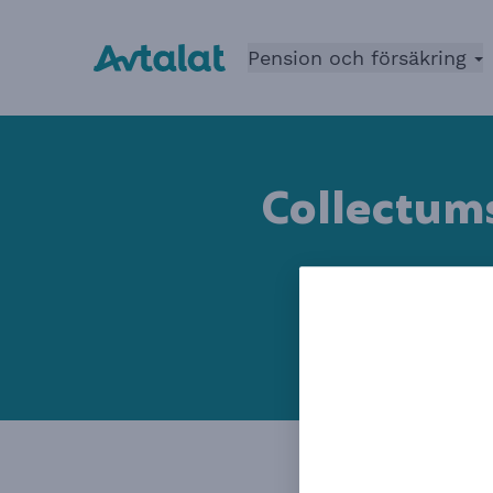
Pension och försäkring
Collectums
Mellan den 4 o
att du inte ka
tjänst