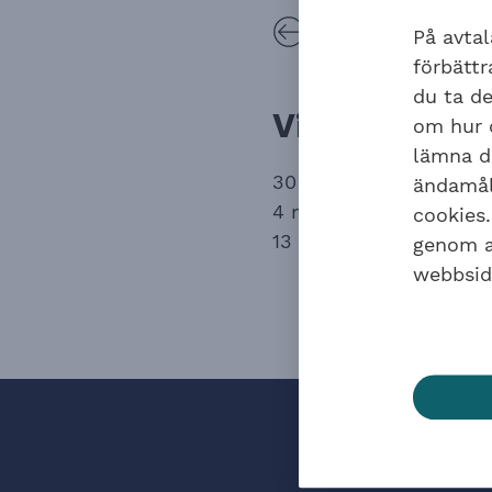
Alla nyheter
På avtal
förbätt
du ta de
Viktiga datu
om hur o
lämna di
30 april – möjlighet at
ändamåle
4 maj – möjligheten at
cookies.
13 maj – internetkonto
genom at
webbsid