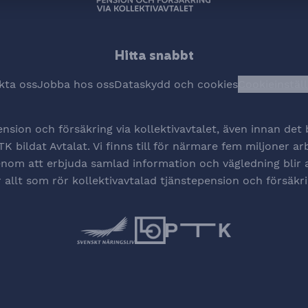
Hitta snabbt
kta oss
Jobba hos oss
Dataskydd och cookies
Cookieinstäl
Öpp
ension och försäkring via kollektivavtalet, även innan de
K bildat Avtalat. Vi finns till för närmare fem miljoner a
 Genom att erbjuda samlad information och vägledning blir 
r allt som rör kollektivavtalad tjänstepension och försäkri