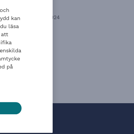
 och
29 april 2024
kydd kan
 du läsa
 att
ifika
ress stänger.
 enskilda
samtycke
ed på