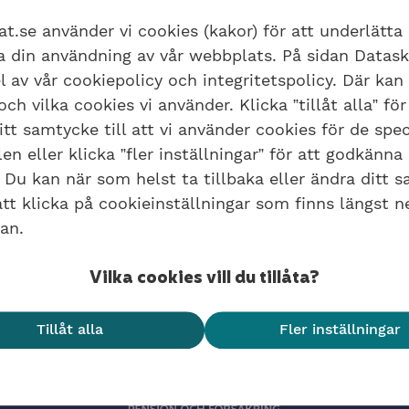
at.se använder vi cookies (kakor) för att underlätta
ra din användning av vår webbplats. På sidan Datas
l av vår cookiepolicy och integritetspolicy. Där kan
m
ch vilka cookies vi använder. Klicka ”tillåt alla” för
tt samtycke till att vi använder cookies för de spec
t lägga till eller ändra kostnadsställe och fakturaad
n eller klicka ”fler inställningar” för att godkänna
t logga in på internetkontoret stänger klockan 7.
 Du kan när som helst ta tillbaka eller ändra ditt 
ret och alla tjänster öppnar igen klockan 8.
t klicka på cookieinställningar som finns längst n
an.
Vilka cookies vill du tillåta?
Tillåt alla
Fler inställningar