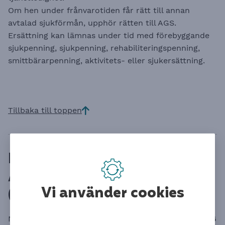
Om hen under frånvarotiden får rätt till annan
avtalad sjukförmån, upphör rätten till AGS.
Ersättning kan lämnas under tid med förebyggande
sjukpenning, sjukpenning, rehabiliteringspenning,
smittbärarpenning, aktivitets- eller sjukersättning.
Tillbaka till toppen
Ersättning från
Avtalsgruppsjukförsäkring
Vi använder cookies
(AGS)
När sjukpenning är på cirka 80 % på normalnivå (77,6