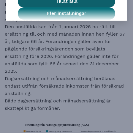
Tillåt alla
För inkomsterdelar mellan 20 och upp till 30
prisbasbelopp lämnas hel månadsersättning från
Fler inställningar
AGS på 32,5 %.
Den anställda kan från 1 januari 2026 ha rätt till
ersättning till och med månaden innan hen fyller 67
år, tidigare 66 år. Förändringen gäller även för
pågående försäkringsärenden som beviljats
ersättning före 2026. Förändringen gäller inte för
anställda som fyllt 66 år senast den 31 december
2025.
Dagsersättning och månadsersättning beräknas
endast utifrån försäkrade inkomster från försäkrad
anställning.
Både dagsersättning och månadsersättning är
skattepliktiga förmåner.