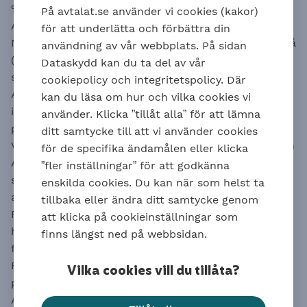
%) från Försäkringskassan blir dagsersättningen från
På avtalat.se använder vi cookies (kakor)
AGS 12,5 % av sjukpenningen.
för att underlätta och förbättra din
När sjukpenning är på cirka 75 % på fortsättningsnivå
användning av vår webbplats. På sidan
(72,7 %) blir dagsersättningen 13,3 % av
Dataskydd kan du ta del av vår
sjukpenningen.
cookiepolicy och integritetspolicy. Där
AGS ger ingen dagsersättning för tiden efter dag 360
kan du läsa om hur och vilka cookies vi
i sjukperioden eller för inkomster över taket på tio
använder. Klicka ”tillåt alla” för att lämna
prisbasbelopp.
ditt samtycke till att vi använder cookies
Vid utbetalning av aktivitets- eller sjukersättning kan
för de specifika ändamålen eller klicka
AGS lämna en månadsersättning, baserat på den
”fler inställningar” för att godkänna
sjukpenninggrundande inkomsten (SGI) den
enskilda cookies. Du kan när som helst ta
anställda hade när hen blev sjuk.
tillbaka eller ändra ditt samtycke genom
För inkomstdelar upp till 7,5 prisbasbelopp lämnas
att klicka på cookieinställningar som
hel månadsersättning från AGS enligt en tabell i
finns längst ned på webbsidan.
försäkringsvillkoren.
För inkomstdelar mellan 7,5 och upp till 20
Vilka cookies vill du tillåta?
prisbasbelopp lämnas hel månadsersättning från
AGS på 65 %.