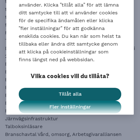
tjänstepension ITP, TGL, TFA och TRR försäkring för
använder. Klicka ”tillåt alla” för att lämna
tjänstemän. Undantag där de anställda omfattas av
ditt samtycke till att vi använder cookies
tjänstepensionen Avtalspension SAF-LO och Afa-
för de specifika ändamålen eller klicka
försäkringarna för arbetare är avtalen:
”fler inställningar” för att godkänna
Film, TV och Video
enskilda cookies. Du kan när som helst ta
Talboksinläsare.
tillbaka eller ändra ditt samtycke genom
De medarbetaravtal som finns från och med 1 januari
att klicka på cookieinställningar som
2024 är:
finns längst ned på webbsidan.
Branschavtal Telekom
Branschavtal Energi
Vilka cookies vill du tillåta?
Branschavtal Spårtrafik
Branschavtal Fastigheter
Tillåt alla
Branschavtal Kommunikation
Branschavtal Posten.
Fler inställningar
Film, TV och Video
Järnvägsinfrastruktur
Talboksinläsare
Branschavtal Vård, omsorg, Arbetsgivaralliansen