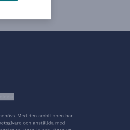
lningar
na cookiesinställningar
t behövs. Med den ambitionen har
rbetsgivare och anställda med