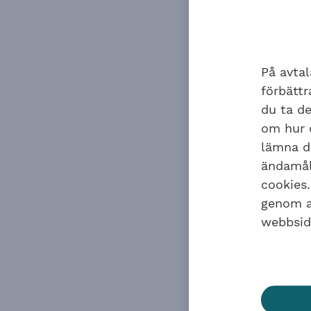
andra förs
hade
åter
fördelas ti
På avtal
förbätt
du ta de
om hur o
lämna di
ändamåle
cookies.
genom at
webbsid