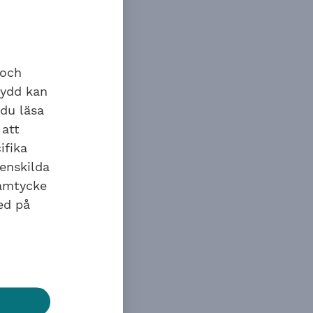
 heller
ngarna
 och
kydd kan
 du läsa
 att
ifika
 enskilda
samtycke
ed på