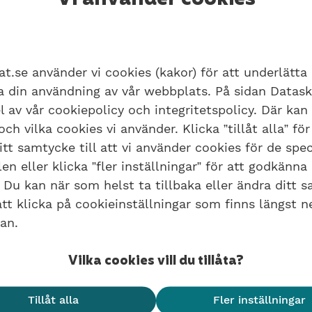
Vi använder cookies
äkrade i samma åldersgrupp, som dött och som inte
betalningsskydd
. Pengarna som finns kvar i försäkri
ll (ärvs av) dem som lever.
at.se använder vi cookies (kakor) för att underlätta
ra din användning av vår webbplats. På sidan Datas
l av vår cookiepolicy och integritetspolicy. Där kan
ch vilka cookies vi använder. Klicka ”tillåt alla” för
tt samtycke till att vi använder cookies för de spec
n eller klicka ”fler inställningar” för att godkänna
 Du kan när som helst ta tillbaka eller ändra ditt 
t klicka på cookieinställningar som finns längst n
an.
Vilka cookies vill du tillåta?
Tillåt alla
Fler inställningar