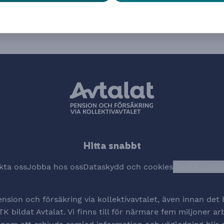
Hitta snabbt
kta oss
Jobba hos oss
Dataskydd och cookies
Cookieinstäl
Öpp
ension och försäkring via kollektivavtalet, även innan de
K bildat Avtalat. Vi finns till för närmare fem miljoner a