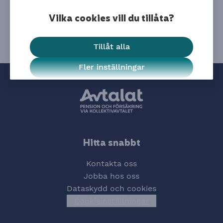
se vilka val du har gjort.
Du är välkommen att
kontakta vår kundservice
om
Vilka cookies vill du tillåta?
du har frågor.
Tillåt alla
Fler inställningar
Hitta snabbt
Kontakta oss
Jobba hos oss
Dataskydd och cookies
Cookieinställningar
Öppna cookiesinstä