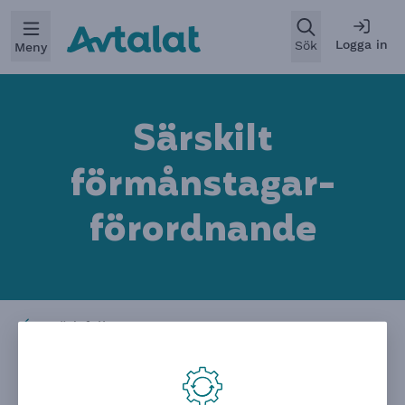
Öppna
Logga in
Sök
Meny
Särskilt
förmånstagar­
förordnand
e
Dödsfall
De som kan få pengar från de
efterlevandeskydd du har via jobbet är