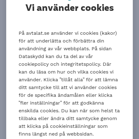
bestämda på förhand. Om du vill att någon
Vi använder cookies
annan ska få pengarna från
återbetalningsskydd, familjeskydd eller
Tjänstegrupplivförsäkring (TGL) ska du fylla i
På avtalat.se använder vi cookies (kakor)
ett särskilt förmånstagarförordnande.
för att underlätta och förbättra din
användning av vår webbplats. På sidan
Blanketter för särskilt
Dataskydd kan du ta del av vår
förmånstagarförordnande
cookiepolicy och integritetspolicy. Där
kan du läsa om hur och vilka cookies vi
Ladda ner och fyll i blanketten. Skriv ut, skriv under
använder. Klicka ”tillåt alla” för att lämna
och posta till adressen som står på blanketten.
ditt samtycke till att vi använder cookies
Särskilt förmånstagarförordnande
för de specifika ändamålen eller klicka
återbetalningsskydd och familjeskydd inom ITP
”fler inställningar” för att godkänna
Särskilt förmånstagarförordnande
enskilda cookies. Du kan när som helst ta
Tjänstegrupplivförsäkring (TGL)
tillbaka eller ändra ditt samtycke genom
Logga in
om du är osäker på om du har
att klicka på cookieinställningar som
återbetalningsskydd eller familjeskydd. Där kan du
finns längst ned på webbsidan.