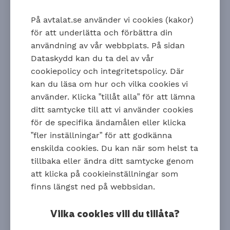
Lägger du till efterlevandeskydd kan du behöva fylla
På avtalat.se använder vi cookies (kakor)
i en hälsodeklaration.
för att underlätta och förbättra din
Vill du lägga till ett återbetalningsskydd gäller det
användning av vår webbplats. På sidan
här:
Dataskydd kan du ta del av vår
Godkänns hälsoprövningen kommer
cookiepolicy och integritetspolicy. Där
återbetalningsskyddet gälla retroaktivt.
kan du läsa om hur och vilka cookies vi
Godkänns inte hälsoprövningen kommer
använder. Klicka ”tillåt alla” för att lämna
återbetalningsskyddet enbart gälla framtida
ditt samtycke till att vi använder cookies
inbetalningar.
för de specifika ändamålen eller klicka
Om du gifter dig, blir sambo eller får barn kan du
”fler inställningar” för att godkänna
lägga till efterlevandeskydden inom 12 månader
enskilda cookies. Du kan när som helst ta
utan att fylla i en hälsodeklaration.
tillbaka eller ändra ditt samtycke genom
Du som är nyanställd och ska göra ett val för din
att klicka på cookieinställningar som
tjänstepension första gången har en valperiod på
finns längst ned på webbsidan.
tre månader. Under valperioden kan du lägga till
efterlevandeskydd utan att fylla i en
Vilka cookies vill du tillåta?
hälsodeklaration. Valperioden upphör så snart du