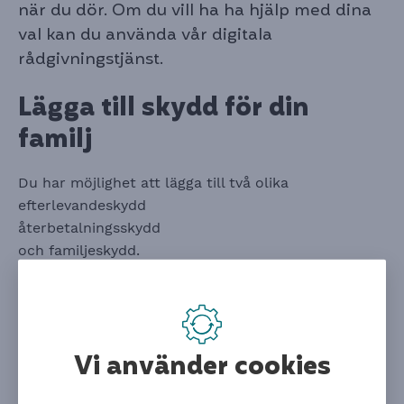
när du dör. Om du vill ha ha hjälp med dina
val kan du använda vår digitala
rådgivningstjänst.
Lägga till skydd för din
familj
Du har möjlighet att lägga till två olika
efterlevandeskydd
återbetalningsskydd
och familjeskydd.
Du kan välja att lägga till eller ta bort skydden
beroende på hur din familjesituation ser ut och
vilka behov ni har.
Logga in
för för att lägga till eller ändra dina skydd.
Du kan behöva fylla i en
Vi använder cookies
hälsodeklaration