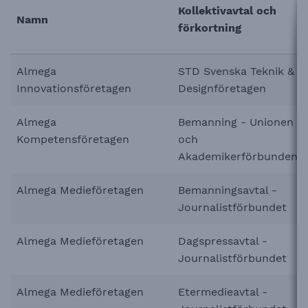
Kollektivavtal och
Namn
förkortning
Almega
STD Svenska Teknik &
Innovationsföretagen
Designföretagen
Almega
Bemanning - Unionen
Kompetensföretagen
och
Akademikerförbunden
Almega Medieföretagen
Bemanningsavtal -
Journalistförbundet
Almega Medieföretagen
Dagspressavtal -
Journalistförbundet
Almega Medieföretagen
Etermedieavtal -