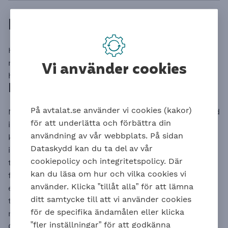
Foras hantering av inträde
Här beskriver vi Foras hantering när arbetsgivare blir
medlem i ett arbetsgivarförbund eller tecknar
Vi använder cookies
hängavtal.
Medlemskap i Svenskt Näringsliv
På avtalat.se använder vi cookies (kakor)
När en arbetsgivare blir medlem i arbetsgivarförbund
för att underlätta och förbättra din
inom Svenskt Näringsliv som innebär att
användning av vår webbplats. På sidan
kollektivavtal kopplas in direkt, skickar Fora
Dataskydd kan du ta del av vår
information till arbetsgivaren om skyldigheten att
cookiepolicy och integritetspolicy. Där
teckna försäkringar. Om Fora inte fått tillbaka
kan du läsa om hur och vilka cookies vi
försäkringsavtalet efter cirka en månad, skickar de
använder. Klicka ”tillåt alla” för att lämna
en påminnelse. Arbetsgivare utan anställda som inte
ditt samtycke till att vi använder cookies
tecknar försäkringsavtal ska kontakta Fora för att
för de specifika ändamålen eller klicka
meddela att det inte finns anställda.
”fler inställningar” för att godkänna
Om Fora inte får tillbaka försäkringsavtalet trots