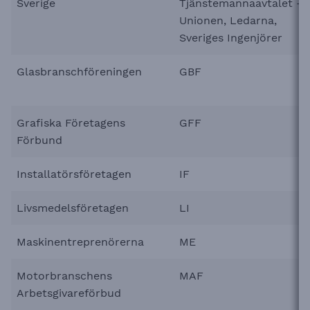
Sverige
Tjänstemannaavtalet -
Unionen, Ledarna,
Sveriges Ingenjörer
Glasbranschföreningen
GBF
Grafiska Företagens
GFF
Förbund
Installatörsföretagen
IF
Livsmedelsföretagen
LI
Maskinentreprenörerna
ME
Motorbranschens
MAF
Arbetsgivareförbud