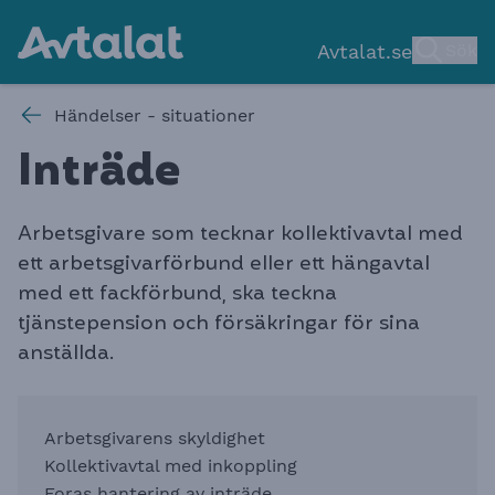
Avtalat.se
Sök
Händelser - situationer
Inträd
e
Arbetsgivare som tecknar kollektivavtal med
ett arbetsgivarförbund eller ett hängavtal
med ett fackförbund, ska teckna
tjänstepension och försäkringar för sina
anställda.
Arbetsgivarens skyldighe
t
Kollektivavtal med inkoppling
Foras hantering av inträde