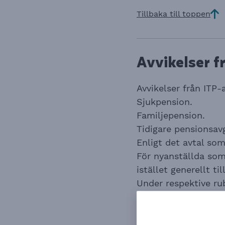
Tillbaka till toppen
Avvikelser f
Avvikelser från ITP-
Sjukpension.
Familjepension.
Tidigare pensionsav
Enligt det avtal som
För nyanställda som 
istället generellt ti
Under respektive rub
övrigt gäller det se
De som försäkras i 
avvikelserna hantera