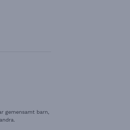
tar gemensamt barn,
randra.