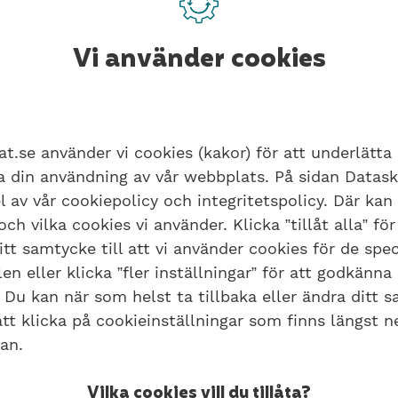
edling över från Alecta till SPP Liv, men sedan 201
och gör kapitalvärdesberäkningar på uppdrag av Teli
Vi använder cookies
at.se använder vi cookies (kakor) för att underlätta
ra din användning av vår webbplats. På sidan Datas
l av vår cookiepolicy och integritetspolicy. Där kan
ch vilka cookies vi använder. Klicka ”tillåt alla” för
tt samtycke till att vi använder cookies för de spec
om är en av de största avvikelserna i ITP Tele. Gener
n eller klicka ”fler inställningar” för att godkänna
 högre än i ITP 2. Undantaget är dock sjukpension f
 Du kan när som helst ta tillbaka eller ändra ditt 
 ut till anställda med en pensionsmedförande lön 
t klicka på cookieinställningar som finns längst n
an.
n 1 januari 2022. Sjukfall innan detta datum har an
sjukpenningen vid respektive tidpunkt sjukfallet int
Vilka cookies vill du tillåta?