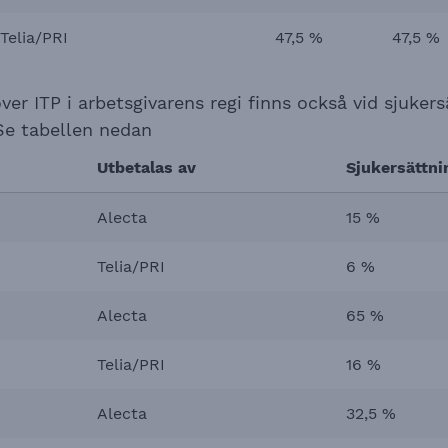
Telia/PRI
47,5 %
47,5 %
er ITP i arbetsgivarens regi finns också vid sjukers
Se tabellen nedan
Utbetalas av
Sjukersättni
Alecta
15 %
Telia/PRI
6 %
Alecta
65 %
Telia/PRI
16 %
Alecta
32,5 %