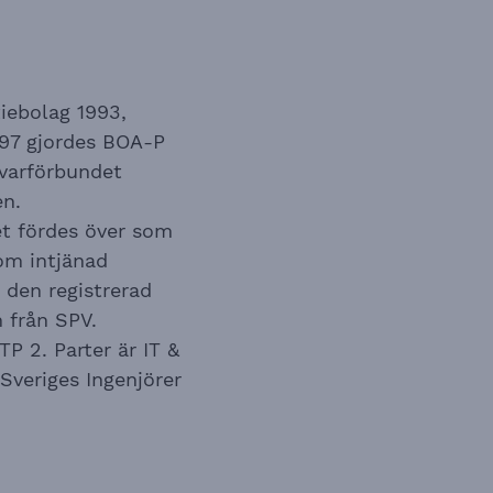
tiebolag 1993,
997 gjordes BOA-P
ivarförbundet
en.
ket fördes över som
om intjänad
 den registrerad
n från SPV.
P 2. Parter är IT &
veriges Ingenjörer