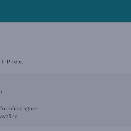
ITP Tele.
P
 förmånstagare
savgång