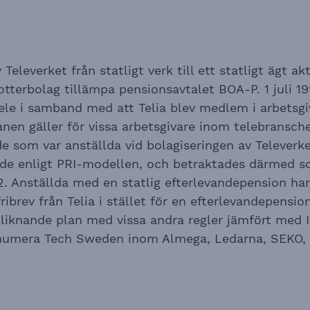
Televerket från statligt verk till ett statligt ägt ak
otterbolag tillämpa pensionsavtalet BOA-P. 1 juli 1
 Tele i samband med att Telia blev medlem i arbetsg
nen gäller för vissa arbetsgivare inom telebransch
 de som var anställda vid bolagiseringen av Telever
nde enligt PRI-modellen, och betraktades därmed s
2. Anställda med en statlig efterlevandepension har
ribrev från Telia i stället för en efterlevandepensio
-liknande plan med vissa andra regler jämfört med IT
numera Tech Sweden inom Almega, Ledarna, SEKO, S