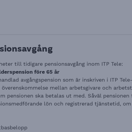
nsionsavgång
heter till tidigare pensionsavgång inom ITP Tele:
lderspension före 65 år
handlad avgångspension som är inskriven i ITP Tele-
n överenskommelse mellan arbetsgivare och arbetst
som pensionen ska betalas ut med. Såväl pensionen 
ionsmedförande lön och registrerad tjänstetid, om 
stbasbelopp