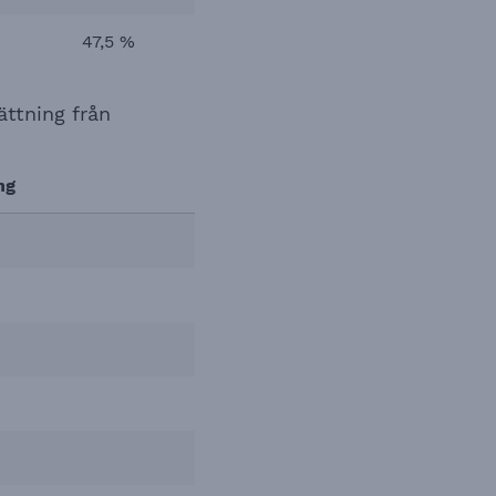
47,5 %
ättning från
ng