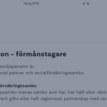
Telia/PRI
8 %
ion - förmånstagare
amiljepension är:
erad partner och socialförsäkringssambo.
lförsäkringssambo
ngssambo menas sambo som har, har haft eller vän
varit gifta eller haft registrerat partnerskap med va