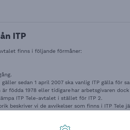
rån ITP
avtalet finns i följande förmåner:
gång.
 gäller sedan 1 april 2007 ska vanlig ITP gälla för s
är födda 1978 eller tidigare har arbetsgivaren dock
llämpa ITP Tele-avtalet i stället för ITP 2.
rik beskriver vi de avvikelser som finns i ITP Tele j
dvanliga regelverket för ITP 2.
Alecta och finansieras genom PRI Pensionsgaranti (
s av arbetsgivaren i egen regi och de förmedlas vid