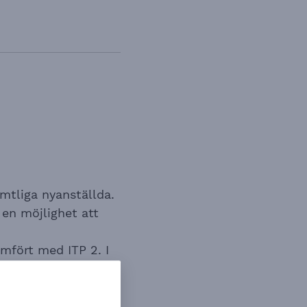
amtliga nyanställda.
 en möjlighet att
ämfört med ITP 2. I
PRI) är ITP 2, medan
 utbetalning av PRI.