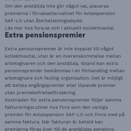
Om den anställda inte gör något val, placeras
premierna i förvalsalternativet för Avtalspension
SAF-LO utan återbetalningsskydd.
Läs mer hos
fora.se
och i aktuellt kollektivavtal.
Extra pensionspremier
Extra pensions­premier är inte kopplat till något
kollektiv­avtal, utan är en överenskommelse mellan
arbetsgivaren och den anställda. Ibland kan extra
pensionspremier bestämmas i en förhandling mellan
arbetsgivare och facklig organisation. Det är möjligt
att betala engångspremier eller löpande premier
utan premiebefrielseförsäkring.
Kostnaden för extra pensions­premier följer samma
fakturerings­rutiner hos Fora som den vanliga
premien för Avtals­pension SAF-LO och finns med på
samma faktura. När fakturan är betald kan
premierna föras över till de anställdas pensions­