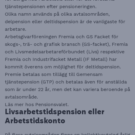
tjänstepensionen efter pensioneringen.
Olika namn används på olika avtalsområden,
delpension eller deltidspension är de vanligaste för
arbetare.
Arbetsgivarföreningen Fremia och GS Facket för
skogs-, trä- och grafisk bransch (GS-facket), Fremia
och Livsmedelsarbetareförbundet (Livs) respektive
Fremia och Industrifacket Metall (IF Metall) har
kommit överens om möjlighet för deltidspension.
Premie betalas som tillägg till Gemensam
tjänstepension (GTP) och betalas även för anställda
som är under 22 år, men det kan variera beroende på
avtalsområde.
Läs mer hos
Pensionsvalet
.
Livsarbetstidspension eller
Arbetstidskonto
På flera avtalsområden finns en kollektivavtalad årlig