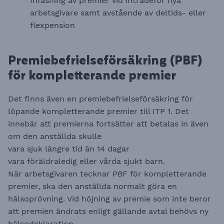
Infasning av premier vid inträdeför nya
arbetsgivare samt avstående av deltids- eller
flexpension
Premiebefrielseförsäkring (PBF)
för kompletterande premier
Det finns även en premiebefrielseförsäkring för
löpande kompletterande premier till ITP 1. Det
innebär att premierna fortsätter att betalas in även
om den anställda skulle
vara sjuk längre tid än 14 dagar
vara föräldraledig eller vårda sjukt barn.
När arbetsgivaren tecknar PBF för kompletterande
premier, ska den anställda normalt göra en
hälsoprövning. Vid höjning av premie som inte beror
att premien ändrats enligt gällande avtal behövs ny
hälsodeklaration.