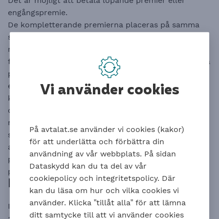
Det är möjligt att betala löpande premier eller
engångspremie.
De kompletterande premierna placeras på samma
sätt som bestämts för den delen av ITP 1 som inte
måste placeras i en traditionell försäkring. En av
fördelarna med det är de låga förvaltningsavgifter på
pensionskapitalet jämfört med de flesta andra
Vi använder cookies
erbjudanden som finns. Andra fördelar är att de
kompletterande premierna på ett enkelt sätt följer
de val som redan har gjorts för ITP 1, och dessutom
redovisas på årsbeskedet tillsammans med övrig ITP,
På avtalat.se använder vi cookies (kakor)
samt att löpande kompletterande premier omfattas
för att underlätta och förbättra din
av premiebefrielse. Kostnaden för
användning av vår webbplats. På sidan
premiebefrielseförsäkringen faktureras utöver
Dataskydd kan du ta del av vår
pensionspremien.
cookiepolicy och integritetspolicy. Där
Deltidspension eller flexpension
kan du läsa om hur och vilka cookies vi
använder. Klicka ”tillåt alla” för att lämna
Inom många branscher är parterna överens om att
ditt samtycke till att vi använder cookies
arbetsgivaren ska betala in en kompletterande