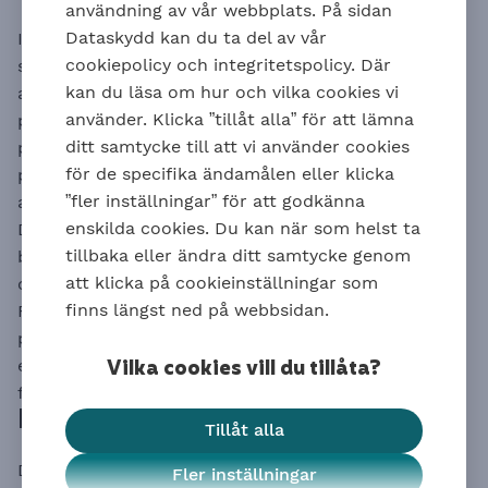
användning av vår webbplats. På sidan
Dataskydd kan du ta del av vår
I en traditionell försäkring är det pensionsbolaget
cookiepolicy och integritetspolicy. Där
som förvaltar och placerar pensionskapitalet. Den
kan du läsa om hur och vilka cookies vi
anställda är alltid garanterad en viss
använder. Klicka ”tillåt alla” för att lämna
pensionsutbetalning i förhållande till inbetalda
ditt samtycke till att vi använder cookies
premier. Garantin kan se olika ut mellan
för de specifika ändamålen eller klicka
pensionsbolagen. Om bolaget förvaltar pengarna så
”fler inställningar” för att godkänna
att det skapas överskott kan pensionen bli högre.
enskilda cookies. Du kan när som helst ta
Den som väljer en fondförsäkring hamnar i valt
tillbaka eller ändra ditt samtycke genom
bolags entréfond. Den som vill kan sedan gå vidare
att klicka på cookieinställningar som
och välja inom bolagets erbjudna fonder.
finns längst ned på webbsidan.
Fondförsäkringen har ingen garanterad
pensionsutbetalning och pensionen kan bli högre
Vilka cookies vill du tillåta?
eller lägre än den som garanteras i traditionell
försäkring.
Pensionsbolag
Tillåt alla
Det finns ett begränsat antal bolag som är valbara
Fler inställningar