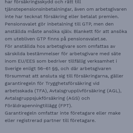
har försäkringsskydd och rätt till
tjänstepensionsinbetalningar, även om arbetsgivaren
inte har tecknat försäkring eller betalat premien.
Pensionsvalet gör inbetalning till GTP, men den
anställda måste ansöka själv. Blankett för att ansöka
om utebliven GTP finns på
pensionsvalet.se
.
För anställda hos arbetsgivare som omfattas av
särskilda bestämmelser för arbetsgivare med säte
inom EU/EES som bedriver tillfällig verksamhet i
Sverige enligt 56–61 §§, och där arbetsgivaren
försummat att ansluta sig till försäkringarna, gäller
garantiregeln för Trygghetsförsäkring vid
arbetsskada (TFA), Avtalsgrupplivförsäkring (AGL),
Avtalsgruppsjukförsäkring (AGS) och
Föräldrapenningtillägg (FPT).
Garantiregeln omfattar inte företagare eller make
eller registrerad partner till företagare.