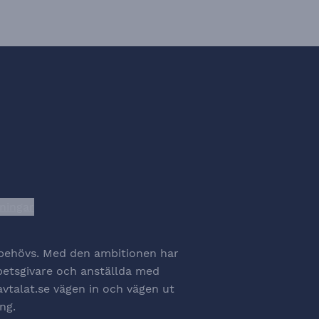
lningar
na cookiesinställningar
t behövs. Med den ambitionen har
rbetsgivare och anställda med
avtalat.se vägen in och vägen ut
ng.