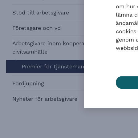
om hur o
Stöd till arbetsgivare
lämna di
ändamåle
Företagare och vd
cookies.
genom at
Arbetsgivare inom kooperation och
webbsid
civilsamhälle
Premier för tjänsteman – KTP 2
Fördjupning
Nyheter för arbetsgivare