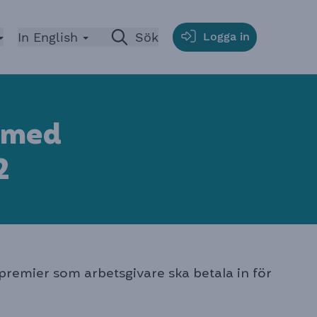
In English
Öppna
Sök
Logga in
n med
2
remier som arbetsgivare ska betala in för