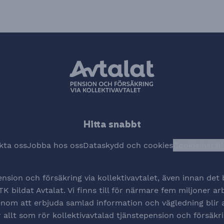
Hitta snabbt
kta oss
Jobba hos oss
Dataskydd och cookies
Cookieinstäl
Öpp
ension och försäkring via kollektivavtalet, även innan de
K bildat Avtalat. Vi finns till för närmare fem miljoner a
 Genom att erbjuda samlad information och vägledning blir 
r allt som rör kollektivavtalad tjänstepension och försäkri