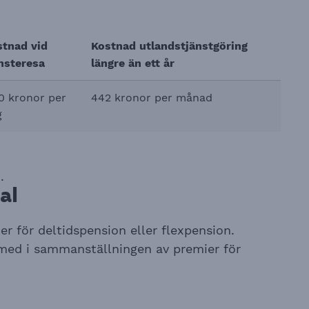
stnad vid
Kostnad utlandstjänstgöring
nsteresa
längre än ett år
0 kronor per
442 kronor per månad
g
.
al
er för deltidspension eller flexpension.
 med i sammanställningen av premier för