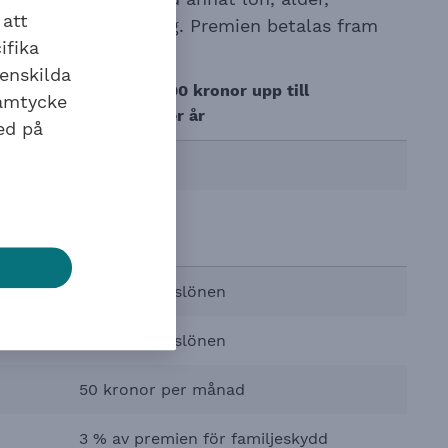
 att
beloppets förändring. Premien betalas fram
ifika
 fyller 65 år.
 enskilda
or
Lön mellan 444 000 kronor upp till
samtycke
592 000 kronor per år
ed på
0,03
Kostnad
0,02 % av årslönen
0,50 % av årslönen
50 kronor per månad
3 % av premien för familjeskydd