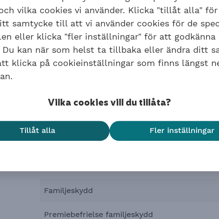
ch vilka cookies vi använder. Klicka ”tillåt alla” för
tidigare intjänad pension och inkomstbas
tt samtycke till att vi använder cookies för de spec
till och med månaden innan den anställda
n eller klicka ”fler inställningar” för att godkänna
Premie, % av
Lön upp 444 000 kron
 Du kan när som helst ta tillbaka eller ändra ditt 
bruttolönen
per år
t klicka på cookieinställningar som finns längst n
an.
Sjukpension
0,01
Vilka cookies vill du tillåta?
Premie
Tillåt alla
Fler inställningar
Trygghetsförsäkring vid arbetsskada (TFA)
Omställningsavtal Omstella
Familjeskydd
Premiebefrielse familjeskydd