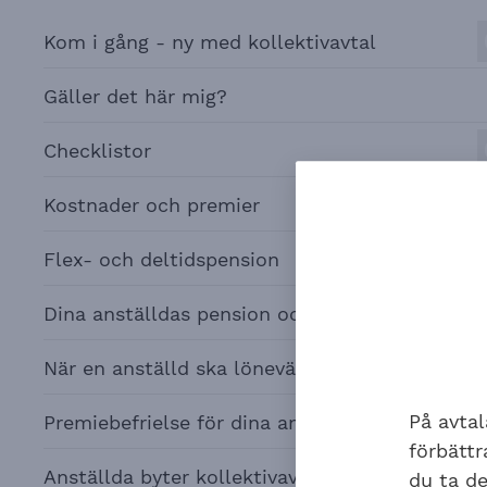
Kom i gång - ny med kollektivavtal
Gäller det här mig?
Checklistor
Kostnader och premier
Flex- och deltidspension
Dina anställdas pension och försäkringar
När en anställd ska löneväxla
På avtal
Premiebefrielse för dina anställda
förbätt
Anställda byter kollektivavtal
du ta de