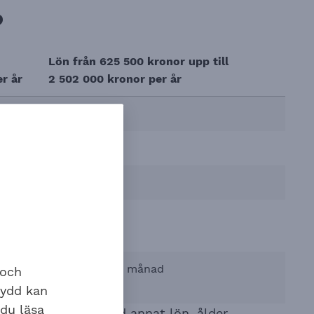
6
Lön från 625 500 kronor upp till
r år
2 502 000 kronor per år
Individuell*
Individuell*
2,10
0,16
nad
35 kronor per månad
 och
kydd kan
 du läsa
torer påverkar; bland annat lön, ålder,