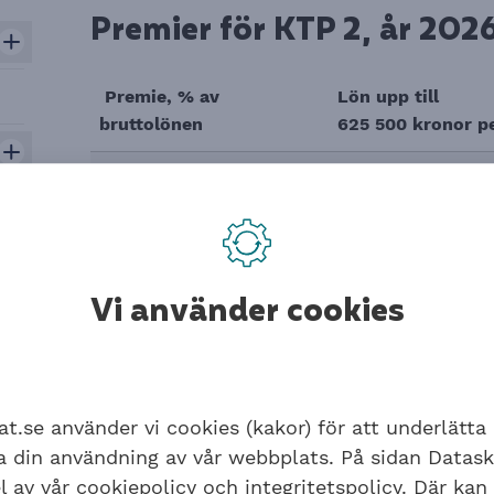
Premier för KTP 2, år 202
Premie, % av
Lön upp till
bruttolönen
625 500 kronor pe
Ålderspension
Individuell*
Familjepension
-
KTPK
2,10
Vi använder cookies
Premiebefrielseförsäkring
0,03
(PBF)
Tjänstegrupplivförsäkring
35 kronor per må
at.se använder vi cookies (kakor) för att underlätta
(TGL)
ra din användning av vår webbplats. På sidan Datas
l av vår cookiepolicy och integritetspolicy. Där kan
* Individuell storlek på premien. Flera fak