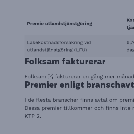
Ko
Premie utlandstjänstgöring
tjä
Läkekostnadsförsäkring vid
6,7
utlandstjänstgöring (LFU)
da
Folksam fakturerar
Folksam
fakturerar en gång mer månad
Premier enligt branschavt
I de flesta branscher finns avtal om premi
Dessa premier tillkommer och finns inte
KTP 2.