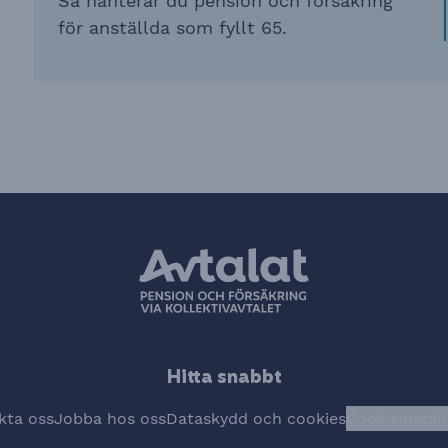
Så hanterar du pension och försäkring
för anställda som fyllt 65.
Hitta snabbt
kta oss
Jobba hos oss
Dataskydd och cookies
Cookieinstäl
Öpp