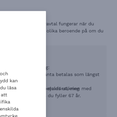
om lag och kollektivavtal fungerar när du
örsäkringarna fungerar olika beroende på om du
en
ar rätt till enlig lag:
 och
sett ålder, men livränta betalas som längst
kydd kan
år.
 du läsa
äns och sjukpenning betalas ut, men med
skadeförsäkring och sjukförsäkring
 att
ersättning fram tills du fyller 67 år.
ifika
fram tills du fyller 67 år.
 enskilda
samtycke