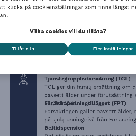
Kollektivavtalade försäk
t klicka på cookieinställningar som finns längst n
an.
Avtalspension SAF-LO
Inbetalningarna till din tjänstepen
Vilka cookies vill du tillåta?
Trygghetsförsäkring vid arbetsska
TFA gäller oavsett ålder och ger d
Tillåt alla
Fler inställningar
Avtalsgruppsjukförsäkring (
AGS
)
Från år 2026 kan du som är född 19
67 år.
Tjänstegrupplivförsäkring (TGL
)
TGL ger din familj ersättning om du
oavsett ålder under förutsättning 
dagar i följd.
Föräldrapenningtillägget (FPT)
Försäkringen gäller oavsett ålder,
på sjukpenningnivå från Försäkrin
villkor.
Deltidspension
Det här är en extra insättning till