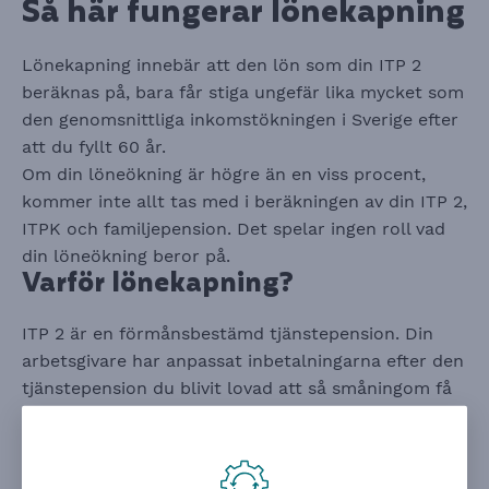
Så här fungerar lönekapning
Lönekapning innebär att den lön som din ITP 2
beräknas på, bara får stiga ungefär lika mycket som
den genomsnittliga inkomstökningen i Sverige efter
att du fyllt 60 år.
Om din löneökning är högre än en viss procent,
kommer inte allt tas med i beräkningen av din ITP 2,
ITPK och familjepension. Det spelar ingen roll vad
din löneökning beror på.
Varför lönekapning?
ITP 2 är en förmånsbestämd tjänstepension. Din
arbetsgivare har anpassat inbetalningarna efter den
tjänstepension du blivit lovad att så småningom få
ut. Om din lön höjs kraftigt med kort tid kvar till din
pension, skulle det kosta mycket pengar för din
arbetsgivare att betala för din ITP 2. För att göra