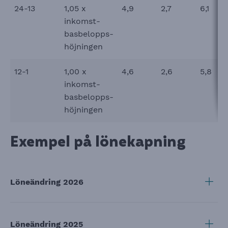
24-13
1,05 x
4,9
2,7
6,1
inkomst-
basbelopps-
höjningen
12-1
1,00 x
4,6
2,6
5,8
inkomst-
basbelopps-
höjningen
Exempel på lönekapning
Visa
Löneändring 2026
Visa
Löneändring 2025