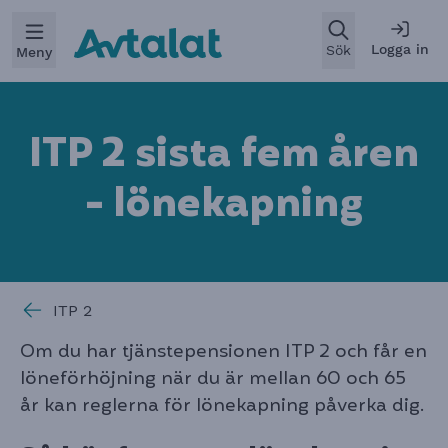
Öppna
Logga in
Sök
Meny
ITP 2 sista fem åren
- lönekapnin
g
ITP 2
Om du har tjänstepensionen ITP 2 och får en
löneförhöjning när du är mellan 60 och 65
år kan reglerna för lönekapning påverka dig.