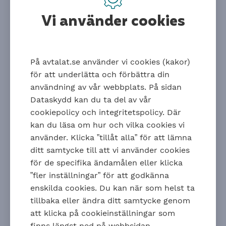
systemet förutsägbart och hållbart finns därför den
Vi använder cookies
så kallade lönekapningen.
Så beräknas lönekapning
Procentsatsen för lönekapningen baseras på
På avtalat.se använder vi cookies (kakor)
förändringen av inkomstbasbeloppet. Hur många
för att underlätta och förbättra din
månader du har kvar till 65-årsdagen har också
användning av vår webbplats. På sidan
betydelse.
Dataskydd kan du ta del av vår
Föregående års lön jämförs med årets lönehöjning.
cookiepolicy och integritetspolicy. Där
Överstiger höjningen den aktuella procentsatsen så
kan du läsa om hur och vilka cookies vi
”kapas” den lön som tjänstepensionen grundas på.
använder. Klicka ”tillåt alla” för att lämna
I tabellen ser du vilken maximal löneförhöjning som
ditt samtycke till att vi använder cookies
kan ingå i beräkningen av din tjänstepension. Varje
för de specifika ändamålen eller klicka
år räknas för sig. Du kan inte spara oanvänt
”fler inställningar” för att godkänna
löneutrymme till nästa år.
enskilda cookies. Du kan när som helst ta
Maximal
tillbaka eller ändra ditt samtycke genom
Antal
lönehöjning
Höjning
Höjning
Höjnin
att klicka på cookieinställningar som
månader
som kan bli
i % för
i % för
i % för
finns längst ned på webbsidan.