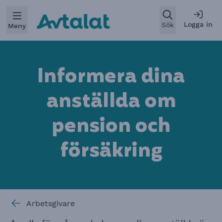
Öppna
Logga in
Sök
Meny
Informera dina
anställda om
pension och
försäkrin
g
Arbetsgivare