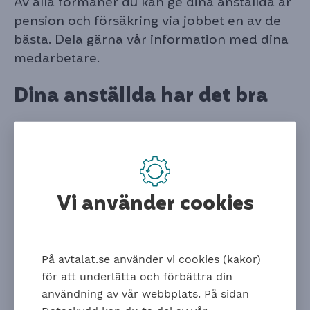
Av alla förmåner du kan ge dina anställda är
pension och försäkring via jobbet en av de
bästa. Dela gärna vår information med dina
medarbetare.
Dina anställda har det bra
Pension och försäkring via jobbet
ger trygghet – både nu och i
framtiden. Försäkringarna ger ett
extra skydd vid många situationer i
Vi använder cookies
livet.
Tips på information
att dela
På avtalat.se använder vi cookies (kakor)
De flesta vill ha information om pension och
för att underlätta och förbättra din
försäkring via jobbet från sin arbetsgivare.
användning av vår webbplats. På sidan
Vilken typ av tjänstepension och försäkringar dina