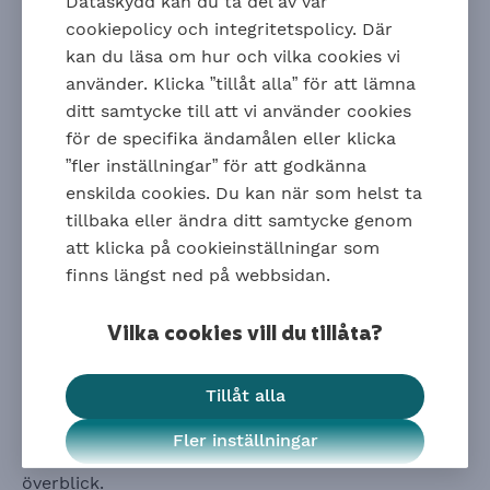
Dataskydd kan du ta del av vår
anställda har beror på om de är arbetare eller
cookiepolicy och integritetspolicy. Där
tjänstemän. Här är tips på information som du kan
kan du läsa om hur och vilka cookies vi
dela med dina anställda.
använder. Klicka ”tillåt alla” för att lämna
Information för arbetare
ditt samtycke till att vi använder cookies
för de specifika ändamålen eller klicka
Så här fungerar
Avtalspension SAF-LO.
”fler inställningar” för att godkänna
Försäkringsskyddet för
arbetare.
enskilda cookies. Du kan när som helst ta
Tips för ditt pensionssparande - få en snabb
tillbaka eller ändra ditt samtycke genom
överblick.
att klicka på cookieinställningar som
Information för tjänstemän
finns längst ned på webbsidan.
Så här fungerar tjänstepensionen
ITP 1.
Vilka cookies vill du tillåta?
Så här fungerar tjänstepensionen
ITP 2.
Försäkringsskyddet för
tjänstemän.
Tillåt alla
Genom
Avtalats digitala pensionsrådgivning
får
tjänstemän kostnadsfria råd kring sina val för ITP.
Fler inställningar
Tips för ditt pensionssparande - få en snabb
överblick.