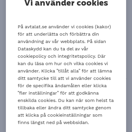
Vi använder cookies
På avtalat.se använder vi cookies (kakor)
Alla nyheter
för att underlätta och förbättra din
1 november 2023
användning av vår webbplats. På sidan
Dataskydd kan du ta del av vår
Exempel på extra
cookiepolicy och integritetspolicy. Där
inbetalningar
kan du läsa om hur och vilka cookies vi
använder. Klicka ”tillåt alla” för att lämna
Löneväxling, avgångsvederlag och bonus är exempel
ditt samtycke till att vi använder cookies
på extra inbetalningar till en anställds
för de specifika ändamålen eller klicka
tjänstepension. Om det är aktuellt behöver du ha
”fler inställningar” för att godkänna
koll på reglerna för skatteavdrag.
enskilda cookies. Du kan när som helst ta
Känner du dig osäker på vad som gäller?
tillbaka eller ändra ditt samtycke genom
Välkommen att kontakta oss, vår kundservice
att klicka på cookieinställningar som
hjälper dig med alla dina frågor.
finns längst ned på webbsidan.