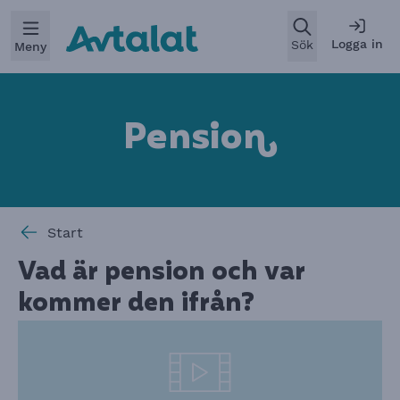
Öppna
Logga in
Sök
Meny
Pensio
n
Start
Vad är pension och var
kommer den ifrån?