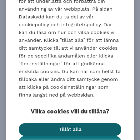
för att underlätta och förbättra din
jobbet. Den är en värdefull förmån
användning av vår webbplats. På sidan
och en viktig del av din framtida
Dataskydd kan du ta del av vår
pension. Om du jobbar på ett
cookiepolicy och integritetspolicy. Där
företag med kollektivavtal har du
kan du läsa om hur och vilka cookies vi
automatiskt tjänstepension.
använder. Klicka ”tillåt alla” för att lämna
Eget sparande
ditt samtycke till att vi använder cookies
Du kan dessutom pensionsspara privat. Du
för de specifika ändamålen eller klicka
bestämmer själv hur du vill spara.
”fler inställningar” för att godkänna
enskilda cookies. Du kan när som helst ta
tillbaka eller ändra ditt samtycke genom
att klicka på cookieinställningar som
finns längst ned på webbsidan.
Vilka cookies vill du tillåta?
Tillåt alla
Snabba tips för ditt