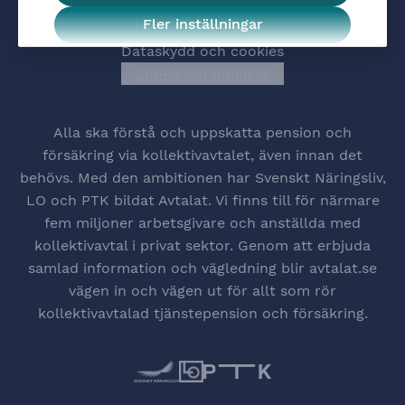
Kontakta oss
Fler inställningar
Jobba hos oss
Dataskydd och cookies
Cookieinställningar
Öppna cookiesinstä
Alla ska förstå och uppskatta pension och
försäkring via kollektivavtalet, även innan det
behövs. Med den ambitionen har Svenskt Näringsliv,
LO och PTK bildat Avtalat. Vi finns till för närmare
fem miljoner arbetsgivare och anställda med
kollektivavtal i privat sektor. Genom att erbjuda
samlad information och vägledning blir avtalat.se
vägen in och vägen ut för allt som rör
kollektivavtalad tjänstepension och försäkring.