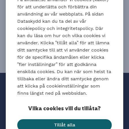
återbetalningsskydd. Du kan också ändra genom att
för att underlätta och förbättra din
logga in
.
användning av vår webbplats. På sidan
Dataskydd kan du ta del av vår
Ladda ner
cookiepolicy och integritetspolicy. Där
kan du läsa om hur och vilka cookies vi
använder. Klicka ”tillåt alla” för att lämna
ditt samtycke till att vi använder cookies
för de specifika ändamålen eller klicka
”fler inställningar” för att godkänna
enskilda cookies. Du kan när som helst ta
tillbaka eller ändra ditt samtycke genom
att klicka på cookieinställningar som
finns längst ned på webbsidan.
Vilka cookies vill du tillåta?
Hitta snabbt
Tillåt alla