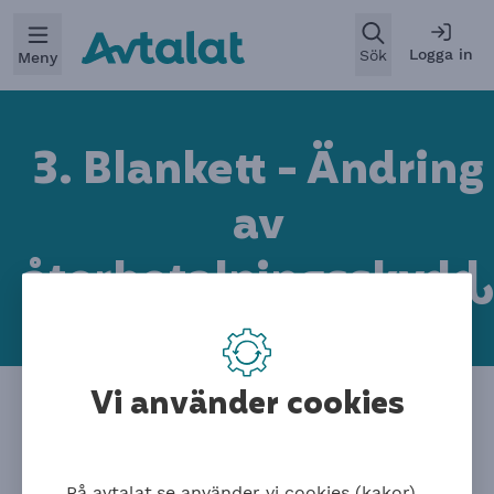
Öppna
Logga in
Sök
Meny
3. Blankett - Ändring
av
återbetalningsskyd
d
Vi använder cookies
Blanketter för tjänstemän
Här kan du lägga till eller ta bort
På avtalat.se använder vi cookies (kakor)