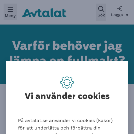
Öppna
Logga in
Sök
Meny
Varför behöver jag
lämna en fullmakt
?
Rådgivningstjänst
Vi använder cookies
Vi måste ha en fullmakt för att kunna inhämta
På avtalat.se använder vi cookies (kakor)
information om dina försäkringar.
för att underlätta och förbättra din