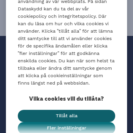
användning av vår webbplats. På sidan
Dataskydd kan du ta del av vår
cookiepolicy och integritetspolicy. Där
kan du läsa om hur och vilka cookies vi
använder. Klicka ”tillåt alla” för att lämna
ditt samtycke till att vi använder cookies
för de specifika ändamålen eller klicka
”fler inställningar” för att godkänna
enskilda cookies. Du kan när som helst ta
tillbaka eller ändra ditt samtycke genom
att klicka på cookieinställningar som
Hitta snabbt
finns längst ned på webbsidan.
Kontakta oss
Vilka cookies vill du tillåta?
Jobba hos oss
Dataskydd och cookies
Tillåt alla
Cookieinställningar
Öppna cookiesinstä
Fler inställningar