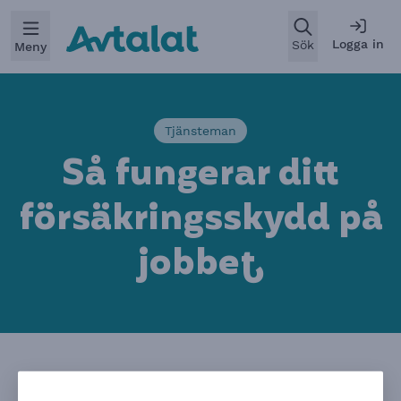
Öppna
Logga in
Sök
Meny
:
Tjänsteman
Så fungerar ditt
försäkringsskydd på
jobbe
t
Välkommen till ett webbinarium där du får