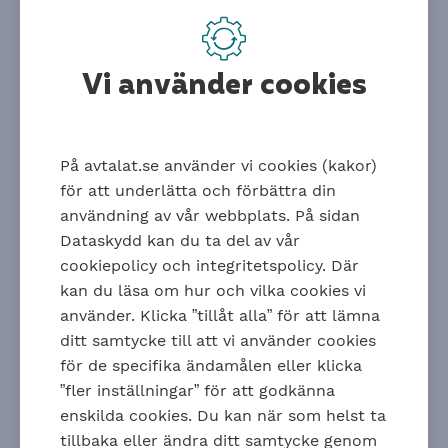
koll på dina försäkringar på jobbet.
Målgrupp
Vi använder cookies
Webbinariet riktar sig till dig som är tjänsteman.
Innehåll
Vi ger en övergripande bild av hur dina försäkringar
På avtalat.se använder vi cookies (kakor)
via jobbet fungerar.
för att underlätta och förbättra din
Du får veta vilken ersättning och hjälp du kan få om
användning av vår webbplats. På sidan
du blir sjuk, skadar dig i jobbet, blir förälder,
Dataskydd kan du ta del av vår
hamnar mellan jobb eller dör innan du går i
cookiepolicy och integritetspolicy. Där
pension.
kan du läsa om hur och vilka cookies vi
Kostnad
använder. Klicka ”tillåt alla” för att lämna
ditt samtycke till att vi använder cookies
Kostnadsfritt.
för de specifika ändamålen eller klicka
”fler inställningar” för att godkänna
enskilda cookies. Du kan när som helst ta
Inspelning
tillbaka eller ändra ditt samtycke genom