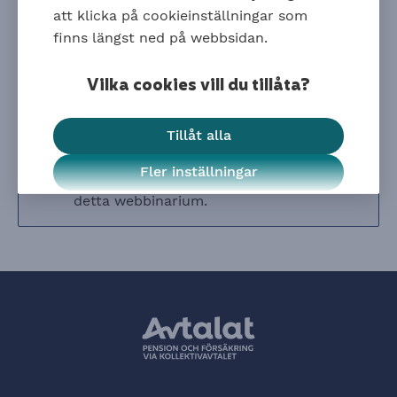
att klicka på cookieinställningar som
Cirka 11 minuter
finns längst ned på webbsidan.
Se inspelningen här
Vilka cookies vill du tillåta?
Tillåt alla
Fler inställningar
Det finns inga kommande tillfällen för
detta webbinarium.