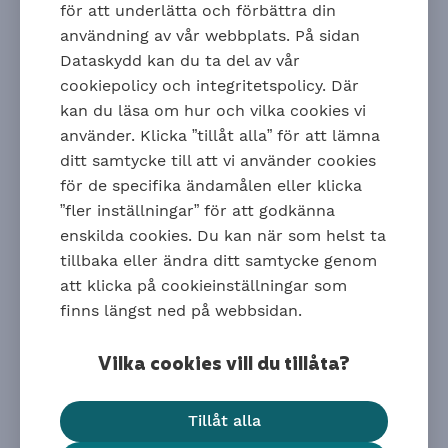
Extra ersättning genom
för att underlätta och förbättra din
kollektivavtalad försäkring
användning av vår webbplats. På sidan
Dataskydd kan du ta del av vår
Du som jobbar på ett företag med kollektivavtal har
cookiepolicy och integritetspolicy. Där
oftast rätt till extra ersättning när du är sjukskriven.
kan du läsa om hur och vilka cookies vi
Det är bestämt i kollektivavtalet och fungerar lite
använder. Klicka ”tillåt alla” för att lämna
olika beroende på vilket avtal du tillhör.
ditt samtycke till att vi använder cookies
Om du är arbetare kan du få extra pengar genom
för de specifika ändamålen eller klicka
Avtalsgruppsjukförsäkring
(AGS)
”fler inställningar” för att godkänna
Är du tjänsteman kan du få extra pengar genom
enskilda cookies. Du kan när som helst ta
dels kollektivavtalad sjuklön och dels
tillbaka eller ändra ditt samtycke genom
ITP sjukpension
som gäller vid längre sjukskrivning.
att klicka på cookieinställningar som
Kolla med din arbetsgivare eller ditt fackförbund
finns längst ned på webbsidan.
vad som gäller för dig.
Bra att veta om din
Vilka cookies vill du tillåta?
tjänstepension
Tillåt alla
För att du inte ska gå miste om inbetalningar till din