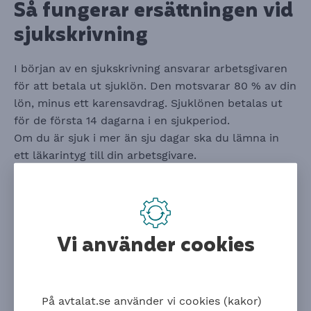
Så fungerar ersättningen vid
sjukskrivning
I början av en sjukskrivning ansvarar arbetsgivaren
för att betala ut
sjuklön.
Den motsvarar 80 % av din
lön, minus ett karensavdrag. Sjuklönen betalas ut
för de första 14 dagarna i en sjukperiod.
Om du är sjuk i mer än sju dagar ska du lämna in
ett läkarintyg till din arbetsgivare.
När du är sjuk längre än 14 dagar kan du få
sjukpenning
från Försäkringskassan. Din
arbetsgivare ska först sjukanmäla dig till
Försäkringskassan
, sedan kan du ansöka om
Vi använder cookies
sjukpenning.
Här kan du läsa om vad som gäller om du är delvis
sjukskriven.
Deltidssjukskrivning
På avtalat.se använder vi cookies (kakor)